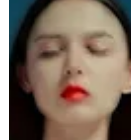
8 déc. 2025
2 min de lecture
IA sensorielle & Création augmentée
Process IA en 6 étapes (pensé pour les
marques cosmétiques)
En 2026, la question reste la même pour toutes les marques
skincare, beauté : → 𝗖𝗼𝗺𝗺𝗲𝗻𝘁 𝗺𝗼𝗻𝘁𝗿𝗲𝗿 𝗹𝗮 𝘁𝗲𝘅𝘁𝘂𝗿𝗲 𝗲𝘁
𝗹𝗮 𝗽𝗿𝗼𝗺𝗲𝘀𝘀𝗲 𝗰𝘂𝘁𝗮𝗻𝗲́𝗲 𝗮𝘃𝗲𝗰 𝗽𝗿𝗲́𝗰𝗶𝘀𝗶𝗼𝗻, 𝗰𝗼𝗵𝗲́𝗿𝗲𝗻𝗰𝗲 𝗲𝘁
𝗱𝗲́𝘀𝗶𝗿𝗮𝗯𝗶𝗹𝗶𝘁𝗲́ ? C'est là où j'interviens. Mon But : créer un
process IA efficace et adapté aux besoins des marques
cosmétiques, beauté et luxe. Créer des visuels & vidéos
sensoriels, à haut niveau d'exigence visuel et
immédiatement exploit