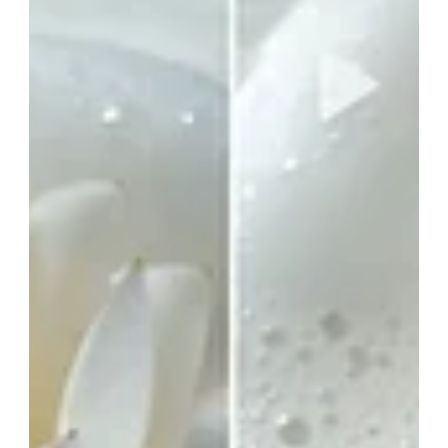
28 déc. 2025
3 min de lecture
IA sensorielle & Création augmentée
Artiste IA luxe : définition, usages, livrables,
limites
Ce que recouvre concrètement le rôle d' “Artiste IA luxe”. Un
artiste IA luxe n’est pas un “prompt engineer”. C’est un profil
qui construit une signature visuelle au standard d’une
maison : matière, lumière, détail, cohérence de série, sens du
rythme, et surtout intention de marque . L’IA n’est pas le
produit. C’est un médium . Le luxe, lui, repose sur la maîtrise :
ce qui est montré, ce qui est suggéré, ce qui est laissé
respirer. Si vous cherchez des visuels “tendance” ra